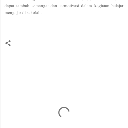
dapat tambah semangat dan termotivasi dalam kegiatan belajar
mengajar di sekolah.
K
o
m
e
n
t
a
r