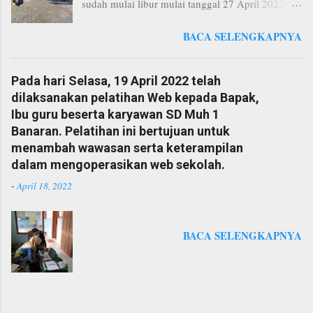
sudah mulai libur mulai tanggal 27 April 2022 - 7
Mei 2022 dan masuk kembali pada tanggal 9 Mei
BACA SELENGKAPNYA
2022. Pada hari pertama masuk sekolah,
siswa/siswi beserta Bapak Ibu Guru dan
Karyawan SD Muh 1 Banaran melaksanakan
Pada hari Selasa, 19 April 2022 telah
kegiatan syawalan. Kegiatan syawalan ini
dilaksanakan pelatihan Web kepada Bapak,
dilaksanakan di halaman sekolah SD Muh 1
Ibu guru beserta karyawan SD Muh 1
Banaran. Acara syawalan diawali dengan
Banaran. Pelatihan ini bertujuan untuk
melakukan pengibaran bendera merah putih oleh
menambah wawasan serta keterampilan
siswi SD Muh 1 Banaran. Selanjutnya pemberian
dalam mengoperasikan web sekolah.
sambutan oleh Bu Sistidjah, SPd.SD selaku
-
April 18, 2022
Kepala Sekolah. Inti dari kegiatan ini yaitu
mengucapkan Ikrar yang dipimpin oleh Bu Arum
Listyawati selaku Guru Pendidikan Agama Islam.
BACA SELENGKAPNYA
Setelah selesai mengucapkan ikrar, acara diakhiri
dengan kegiatan salam-salaman. Salam-salaman
dimulai dari siswa siswi yang bergiliran untuk
bersalaman dengan Bapak Ibu Guru beserta
Karyawan kemudian diteruskan bersalaman